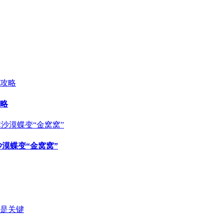
略
漠蝶变“金窝窝”